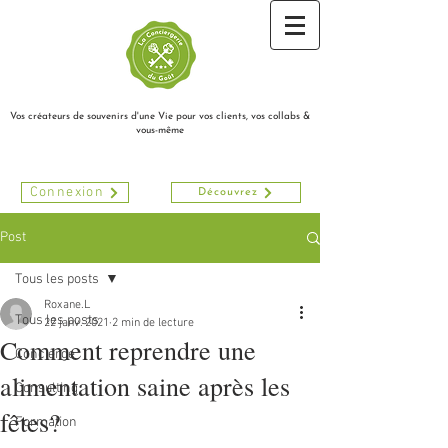
Vos créateurs de souvenirs d'une Vie pour vos clients, vos collabs &
vous-même
Connexion
Découvrez
Post
Tous les posts
Roxane.L
Tous les posts
22 janv. 2021
2 min de lecture
Comment reprendre une
Concierge
alimentation saine après les
Consulting
fêtes?
Formation