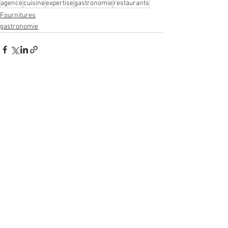
agence
cuisine
expertise
gastronomie
restaurants
Fournitures
gastronomie
Voir tout
Posts récents