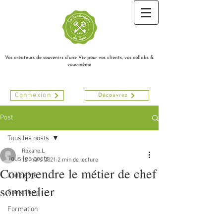
Vos créateurs de souvenirs d'une Vie pour vos clients, vos collabs &
vous-même
Connexion
Découvrez
Post
Tous les posts
Roxane.L
Tous les posts
12 mars 2021
2 min de lecture
Comprendre le métier de chef
Concierge
sommelier
Consulting
Formation