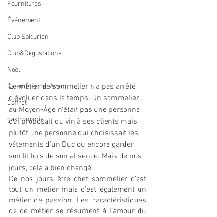
Fournitures
Événement
Club Epicurien
Club&Dégustations
Noël
Le métier de sommelier n’a pas arrêté 
Calendrier de l'Avent
d’évoluer dans le temps. Un sommelier 
Coffret
au Moyen-Âge n’était pas une personne 
gastronomie
qui proposait du vin à ses clients mais 
plutôt une personne qui choisissait les 
vêtements d’un Duc ou encore garder 
son lit lors de son absence. Mais de nos 
jours, cela a bien changé. 
De nos jours être chef sommelier c’est 
tout un métier mais c’est également un 
métier de passion. Les caractéristiques 
de ce métier se résument à l’amour du 