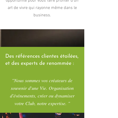
opportunité pour vous faire profiter d'un
art de vivre qui rayonne même dans le
business.
Des références clientes étoilées,
et des experts de renommée :
"Nous sommes vos créateurs de
souvenir d'une Vie. Organisation
d'événements, créer ou dynamiser
votre Club, notre expertise. "