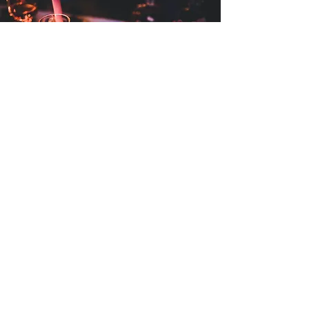
Le Bistro de Paris
(Paul BOCUSE)
✴✴✴
- Orlando, FL USA
La Palme d'Or (Hôtel Martinez) ✴✴
- Cannes
Dan B