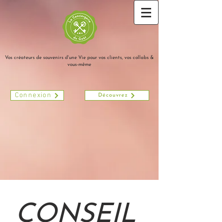
Vos créateurs de souvenirs d'une Vie pour vos clients, vos collabs &
vous-même
Connexion
Découvrez
​
CONSEIL